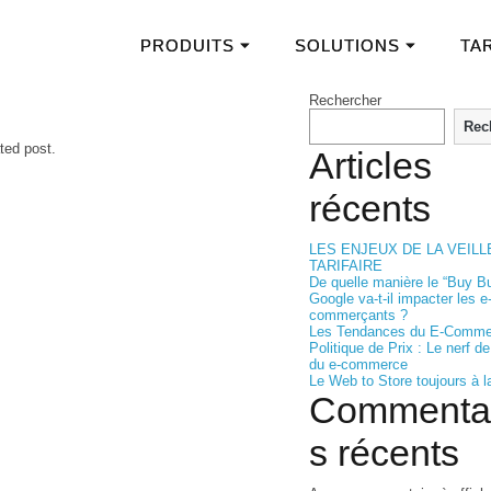
PRODUITS ⏷
SOLUTIONS ⏷
TA
Rechercher
Rec
ted post.
Articles
récents
LES ENJEUX DE LA VEILL
TARIFAIRE
De quelle manière le “Buy Bu
Google va-t-il impacter les e
commerçants ?
Les Tendances du E-Comme
Politique de Prix : Le nerf de
du e-commerce
Le Web to Store toujours à l
Commenta
s récents