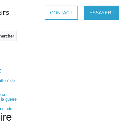
CONTACT
ESSAYER !
RIFS
hercher
E
tton” de
-
rce
 la guerre
a mode !
ire