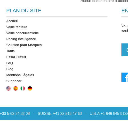
Aucun commentaire à affiche
PLAN DU SITE
EN
Accueil
Vou
Veille tarifaire
souh
Veille concurrentielle
Pricing intelligence
Solution pour Marques
Tarifs
Essai Gratuit
FAQ
Blog
Mentions Légales
Sunpricer
3 5 62 84 32 08 - SUISSE +41 22 518 47 63 - U.S.A +1 646-845-9122