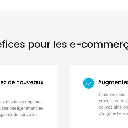
fices pour les e-commer
nez de nouveaux
Augmentez
L’interface intui
produits en rup
nt le prix est trop haut
pouvez ainsi opt
ster intelligemment les
d’augmenter vo
e gagner de nouveaux