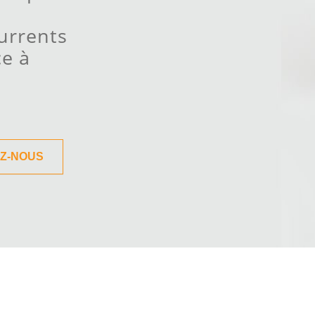
urrents
ce à
Z-NOUS