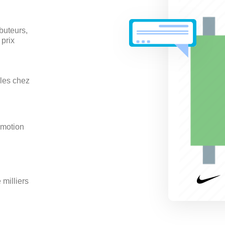
ibuteurs,
lles chez
omotion
n
 milliers