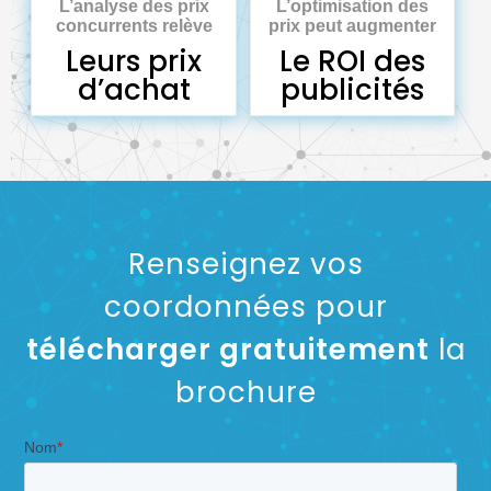
L’analyse des prix
L’optimisation des
concurrents relève
prix peut augmenter
Leurs prix
Le ROI des
d’achat
publicités
Renseignez vos
coordonnées pour
télécharger gratuitement
la
brochure