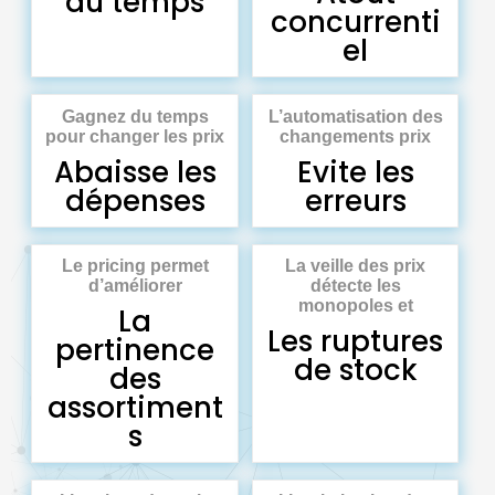
du temps
concurrenti
el
Gagnez du temps
L’automatisation des
pour changer les prix
changements prix
Abaisse les
Evite les
dépenses
erreurs
Le pricing permet
La veille des prix
d’améliorer
détecte les
monopoles et
La
Les ruptures
pertinence
de stock
des
assortiment
s