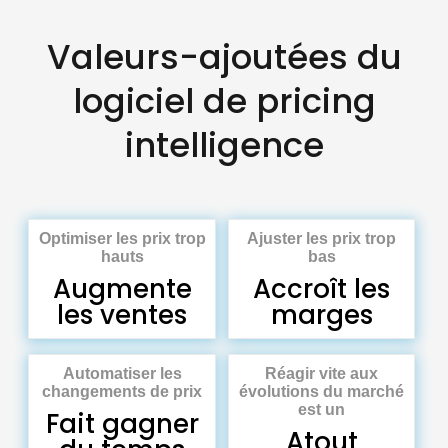
Valeurs-ajoutées du
logiciel de pricing
intelligence
Optimiser les prix trop
Ajuster les prix trop
hauts
bas
Augmente
Accroît les
les ventes
marges
Automatiser les
Réagir vite aux
changements de prix
évolutions du marché
est un
Fait gagner
Atout