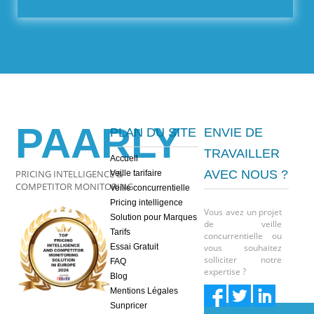
PAARLY
PLAN DU SITE
ENVIE DE
TRAVAILLER
Accueil
PRICING INTELLIGENCE &
AVEC NOUS ?
Veille tarifaire
COMPETITOR MONITORING
Veille concurrentielle
Pricing intelligence
Vous avez un projet
Solution pour Marques
de veille
Tarifs
concurrentielle ou
Essai Gratuit
vous souhaitez
solliciter notre
FAQ
expertise ?
Blog
Mentions Légales
Sunpricer