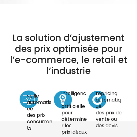
La solution d’ajustement
des prix optimisée pour
l’e-commerce, le retail et
l’industrie
intelligenc
repricing
veille
e
automatiq
automatis
artificielle
ue
ée
pour
des prix de
des prix
détermine
vente ou
concurren
r les
des devis
ts
prix idéaux